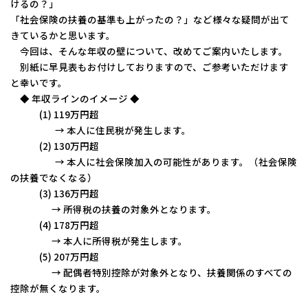
けるの？」
コーポレートサイトTOPへ
「社会保険の扶養の基準も上がったの？」など様々な疑問が出て
きているかと思います。
今回は、そんな年収の壁について、改めてご案内いたします。
別紙に早見表もお付けしておりますので、ご参考いただけます
MyKomon
と幸いです。
◆ 年収ラインのイメージ ◆
(1) 119万円超
お問い合わせフォーム
→ 本人に住民税が発生します。
(2) 130万円超
→ 本人に社会保険加入の可能性があります。（社会保険
の扶養でなくなる）
(3) 136万円超
拠点一覧
→ 所得税の扶養の対象外となります。
(4) 178万円超
東京本社
東京中野本部
埼玉川口本部
千葉本部
高崎本部
富山本部
高岡本部
大阪本部
北大阪本部
神戸三宮本部
福山本部
→ 本人に所得税が発生します。
宮崎本部
(5) 207万円超
→ 配偶者特別控除が対象外となり、扶養関係のすべての
控除が無くなります。
グループ企業一覧