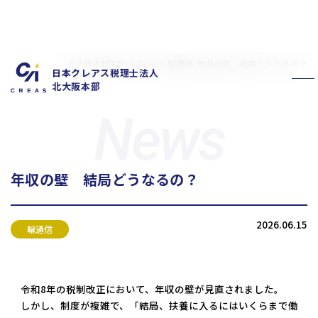
北大阪本部TOP
お知らせ
輪通信
年収の壁 結局どうなるの？
日本クレアス税理士法人
北大阪本部
年収の壁 結局どうなるの？
私たちの特徴
サービス内容
2026.06.15
お客様の声
お知らせ
輪通信
拠点概要
新卒採用情報
中途採用情報
令和8年の税制改正において、年収の壁が見直されました。
しかし、制度が複雑で、「結局、扶養に入るにはいくらまで働