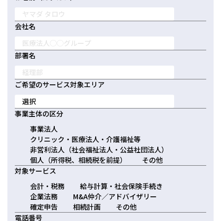
日本クレアス社会保険労務士法人
日本クレアス弁護士法人
会社名
株式会社コーポレート・アドバイザーズ・アカウンティング
株式会社コーポレート・アドバイザーズM&A
部署名
株式会社日本クレアスBPOサポート
株式会社日本クレアス財産サポート
ご希望のサービス対象エリア
企業情報
事業主体の区分
企業理念
グループ概要
グループの強み
事業法人
グループ企業一覧
クリニック・医療法人・介護福祉等
非営利法人（社会福祉法人・公益社団法人）
個人（所得税、相続税を前提）
その他
対象サービス
会計・税務
給与計算・社会保険手続き
企業法務
M&A仲介／アドバイザリー
確定申告
相続計画
その他
電話番号