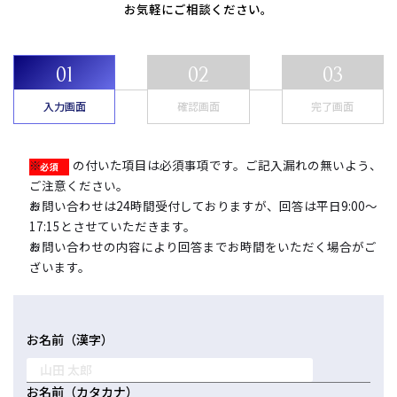
お気軽にご相談ください。
コーポレートサイトTOPへ
MyKomon
入力画面
確認画面
完了画面
お問い合わせフォーム
の付いた項目は必須事項です。ご記入漏れの無いよう、
ご注意ください。
お問い合わせは24時間受付しておりますが、回答は平日9:00～
17:15とさせていただきます。
お問い合わせの内容により回答までお時間をいただく場合がご
拠点一覧
ざいます。
東京本社
東京中野本部
埼玉川口本部
千葉本部
高崎本部
富山本部
高岡本部
大阪本部
北大阪本部
神戸三宮本部
福山本部
宮崎本部
お名前（漢字）
グループ企業一覧
お名前（カタカナ）