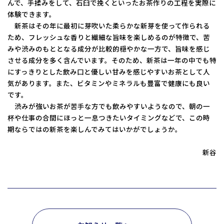
んで、手揉みをして、石臼で挽くといったお茶作りの工程を実際に
コーポレートサイトTOPへ
体験できます。
新茶はその年に最初に芽吹いた柔らかな新芽を使って作られる
ため、フレッシュな香りと繊細な旨味を楽しめるのが特徴で、苦
みや渋みのもととなる成分が比較的穏やかな一方で、旨味を感じ
MyKomon
させる成分を多く含んでいます。そのため、新茶は一年の中でも特
にすっきりとした飲み口と優しい甘みを感じやすいお茶として人
気があります。また、ビタミンやミネラルも豊富で健康にも良い
お問い合わせフォーム
です。
渋みが強いお茶が苦手な方でも飲みやすいようなので、朝の一
杯や仕事の合間にほっと一息つきたいタイミングなどで、この時
期ならではの新茶を楽しんでみてはいかがでしょうか。
拠点一覧
新谷
東京本社
東京中野本部
埼玉川口本部
千葉本部
高崎本部
富山本部
高岡本部
大阪本部
北大阪本部
神戸三宮本部
福山本部
宮崎本部
グループ企業一覧