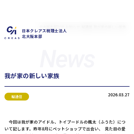
北大阪本部TOP
お知らせ
輪通信
我が家の新しい家族
日本クレアス税理士法人
北大阪本部
我が家の新しい家族
私たちの特徴
サービス内容
2026.03.27
お客様の声
お知らせ
輪通信
拠点概要
新卒採用情報
中途採用情報
今回は我が家のアイドル、トイプードルの楓太（ふうた）につ
いて記します。昨年8月にペットショップで出会い、 見た目の愛