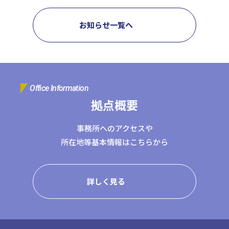
日本クレアス社会保険労務士法人
日本クレアス弁護士法人
お知らせ一覧へ
株式会社コーポレート・アドバイザーズ・アカウンティング
株式会社コーポレート・アドバイザーズM&A
株式会社日本クレアスBPOサポート
株式会社日本クレアス財産サポート
Office Information
拠点概要
企業情報
企業理念
グループ概要
グループの強み
事務所へのアクセスや
グループ企業一覧
所在地等基本情報はこちらから
詳しく見る