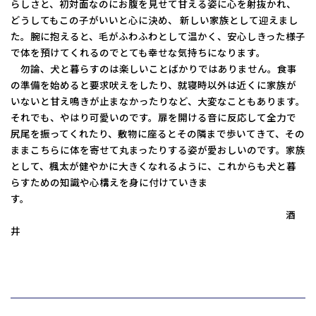
らしさと、初対面なのにお腹を見せて甘える姿に心を射抜かれ、
コーポレートサイトTOPへ
どうしてもこの子がいいと心に決め、 新しい家族として迎えまし
た。腕に抱えると、毛がふわふわとして温かく、安心しきった様子
で体を預けてくれるのでとても幸せな気持ちになります。
勿論、犬と暮らすのは楽しいことばかりではありません。食事
MyKomon
の準備を始めると要求吠えをしたり、就寝時以外は近くに家族が
いないと甘え鳴きが止まなかったりなど、大変なこともあります。
それでも、やはり可愛いのです。扉を開ける音に反応して全力で
お問い合わせフォーム
尻尾を振ってくれたり、敷物に座るとその隣まで歩いてきて、その
ままこちらに体を寄せて丸まったりする姿が愛おしいのです。家族
として、楓太が健やかに大きくなれるように、これからも犬と暮
らすための知識や心構えを身に付けていきま
す。
拠点一覧
酒
東京本社
東京中野本部
埼玉川口本部
千葉本部
高崎本部
富山本部
高岡本部
大阪本部
北大阪本部
神戸三宮本部
福山本部
宮崎本部
グループ企業一覧