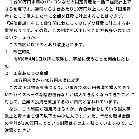
１台30万円未満のパソコンなどの固定資産を一括で経費計上で
コーポレートサイトTOPへ
きる制度です。通常なら１台あたり10万円以上になると「固定資
産」として購入した年に全額を経費に計上することはできず、
「減価償却」をして数年間にわたって少しずつ経費に計上する必
要があります。その為、この制度を活用してきた方も多いのでは
MyKomon
ないでしょうか。
この制度が以下のとおり改正されます。
１．改正時期
お問い合わせフォーム
令和8年4月1日以降に取得し、事業に使うことを開始したも
の。
２．１台あたりの金額
30万円未満から40万円未満に変更
この改正は物価高騰により、いままで30万円未満で購入できて
拠点一覧
いたハイスペックな精密機器などが購入できなくなってきたことに
対して、企業の投資を支援するのが目的と言われています。
東京本社
東京中野本部
埼玉川口本部
千葉本部
高崎本部
富山本部
高岡本部
大阪本部
北大阪本部
神戸三宮本部
福山本部
なお、この制度が適用できるのが、青色申告をしている個人事
宮崎本部
業主と資本金１億円以下の中小法人です。また、年間の取得金額
の合計が300万円までという制限はそのまま残っていますので、ご
注意ください。
グループ企業一覧