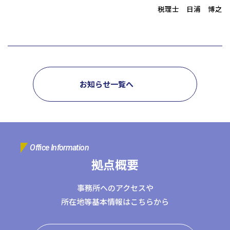
税理士 日浦 博之
日本クレアス社会保険労務士法人
日本クレアス弁護士法人
株式会社コーポレート・アドバイザーズ・アカウンティング
株式会社コーポレート・アドバイザーズM&A
株式会社日本クレアスBPOサポート
株式会社日本クレアス財産サポート
お知らせ一覧へ
企業情報
企業理念
グループ概要
グループの強み
グループ企業一覧
Office Information
拠点概要
事務所へのアクセスや
所在地等基本情報はこちらから