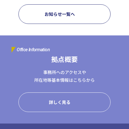
日本クレアス社会保険労務士法人
日本クレアス弁護士法人
お知らせ一覧へ
株式会社コーポレート・アドバイザーズ・アカウンティング
株式会社コーポレート・アドバイザーズM&A
株式会社日本クレアスBPOサポート
株式会社日本クレアス財産サポート
Office Information
拠点概要
企業情報
企業理念
グループ概要
グループの強み
事務所へのアクセスや
グループ企業一覧
所在地等基本情報はこちらから
詳しく見る