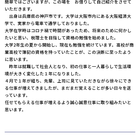
簡単ではございますが、この場を お借りして自己紹介をさせて
コーポレートサイトTOPへ
いただきます。
出身は兵庫県の神戸市です。大学は大阪市内にある大阪経済大
学で、実家から電車で通学しておりました。
大学在学時はコロナ禍で時間があったため、将来のために何かし
MyKomon
たいと思い、税理士を目指して資格の勉強を始めました。
大学2年生の夏から開始し、現在も勉強を続けています。高校が商
業高校で簿記の資格を持っていたことが、この決断に至ったよう
お問い合わせフォーム
に思います。
昨年は就職して社会人となり、初の仕事と一人暮らしで生活環
境が大きく変化した１年になりました。
４月で１年が経ち、先輩、上司に見ていただきながら徐々にでき
る仕事が増えてきましたが、まだまだ覚えることが多い日々を送
拠点一覧
っています。
任せてもらえる仕事が増えるよう誠心誠意仕事に取り組みたいと
東京本社
東京中野本部
埼玉川口本部
千葉本部
高崎本部
富山本部
高岡本部
大阪本部
北大阪本部
神戸三宮本部
福山本部
思います。
宮崎本部
グループ企業一覧