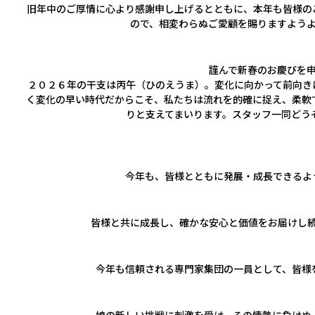
旧年中のご厚情に心より感謝申し上げるとともに、本年も皆様の
コーポレートサイトTOPへ
ので、相変わらぬご愛顧を賜りますよう
MyKomon
謹んで新春のお慶びを
２０２６年の干支は丙午（ひのえうま）。変化に向かって前向き
く変化の早い時代だからこそ、私たちは流れを的確に捉え、柔軟
りと支えてまいります。スタッフ一同どう
お問い合わせフォーム
今年も、皆様とともに発展・成長できるよ
拠点一覧
皆様と共に成長し、確かな安心と価値をお届けし
東京本社
東京中野本部
埼玉川口本部
千葉本部
高崎本部
富山本部
高岡本部
大阪本部
北大阪本部
神戸三宮本部
福山本部
宮崎本部
今年も信頼される専門家集団の一員として、皆様
グループ企業一覧