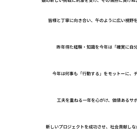
娘の新しい挑戦に刺激を受け、その情熱に負けぬ
日本クレアス社会保険労務士法人
日本クレアス弁護士法人
株式会社コーポレート・アドバイザーズ・アカウンティング
皆様と丁寧に向き合い、午のように広い視野
株式会社コーポレート・アドバイザーズM&A
株式会社日本クレアスBPOサポート
株式会社日本クレアス財産サポート
昨年得た経験・知識を今年は「確実に自
企業情報
今年は何事も「行動する」をモットーに、
企業理念
グループ概要
グループの強み
グループ企業一覧
工夫を重ねる一年を心がけ、価値あるサ
新しいプロジェクトを成功させ、社会貢献しな