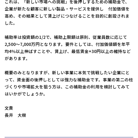
これは、「新しい市場への挑戦」を後押しするための補助金で、
コーポレートサイトTOPへ
企業が新たな顧客に新しい製品・サービスを提供し 付加価値を
高め、その結果として賃上げにつなげることを目的に創設されま
した。
MyKomon
補助率は投資額の1/2で、補助上限額は原則、従業員数に応じて
2,500〜7,000万円となります。要件としては、付加価値額を年平
均4％以上伸ばすことや、賃上げ、最低賃金+30円以上の維持など
お問い合わせフォーム
があります。
概要のみとなりますが、新しい事業に本気で挑戦したい企業にと
って、資金面の後押しとしては強力な補助金です。事業の第二の柱
づくりや市場拡大を狙う方は、この補助金の利用を検討してみて
拠点一覧
はいかがでしょうか。
東京本社
東京中野本部
埼玉川口本部
千葉本部
高崎本部
富山本部
高岡本部
大阪本部
北大阪本部
神戸三宮本部
福山本部
文責
宮崎本部
長井 大樹
グループ企業一覧