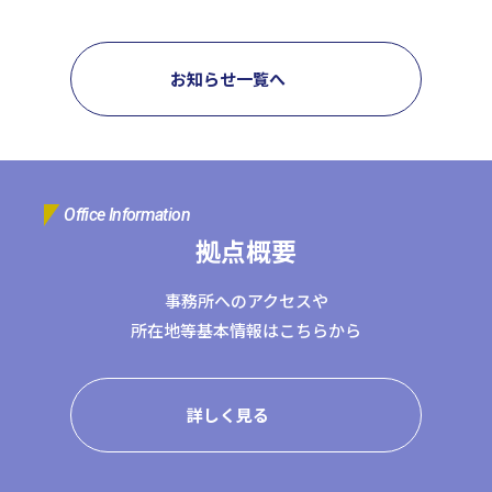
日本クレアス社会保険労務士法人
日本クレアス弁護士法人
株式会社コーポレート・アドバイザーズ・アカウンティング
お知らせ一覧へ
株式会社コーポレート・アドバイザーズM&A
株式会社日本クレアスBPOサポート
株式会社日本クレアス財産サポート
Office Information
企業情報
拠点概要
企業理念
グループ概要
グループの強み
グループ企業一覧
事務所へのアクセスや
所在地等基本情報はこちらから
詳しく見る