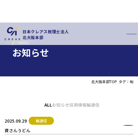
日本クレアス税理士法人
北大阪本部
News
お知らせ
北大阪本部TOP
タグ：旬
私たちの特徴
サービス内容
お客様の声
お知らせ
ALL
お知らせ
採用情報
輪通信
拠点概要
新卒採用情報
中途採用情報
2025.09.29
輪通信
資さんうどん