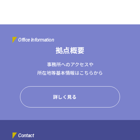
コーポレートサイトTOPへ
MyKomon
Office Information
拠点概要
お問い合わせフォーム
事務所へのアクセスや
所在地等基本情報はこちらから
拠点一覧
詳しく見る
東京本社
東京中野本部
埼玉川口本部
千葉本部
高崎本部
富山本部
高岡本部
大阪本部
北大阪本部
神戸三宮本部
福山本部
宮崎本部
Contact
グループ企業一覧